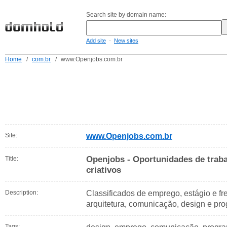
Search site by domain name:
-
Add site
New sites
Home
/
com.br
/
www.Openjobs.com.br
Site:
www.Openjobs.com.br
Openjobs - Oportunidades de traba
Title:
criativos
Description:
Classificados de emprego, estágio e fr
arquitetura, comunicação, design e pr
Tags: