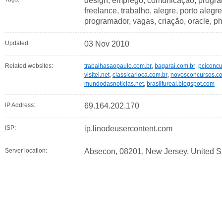
design, emprego, comunicação, program
freelance, trabalho, alegre, porto alegre
programador, vagas, criação, oracle, ph
Updated:
03 Nov 2010
Related websites:
trabalhasaopaulo.com.br
,
bagarai.com.br
,
pciconc
visitei.net
,
classicarioca.com.br
,
novosconcursos.c
mundodasnoticias.net
,
brasilfureai.blogspot.com
IP Address:
69.164.202.170
ISP:
ip.linodeusercontent.com
Server location:
Absecon, 08201, New Jersey, United S