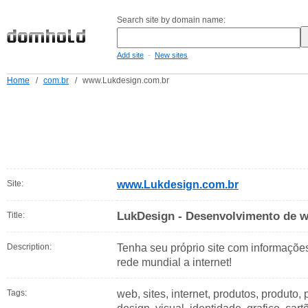
Search site by domain name:
-
Add site
New sites
Home
/
com.br
/
www.Lukdesign.com.br
Site:
www.Lukdesign.com.br
LukDesign - Desenvolvimento de we
Title:
Description:
Tenha seu próprio site com informaçõe
rede mundial a internet!
Tags:
web, sites, internet, produtos, produto