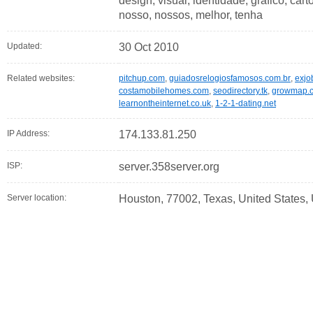
design, visual, identidade, grafico, car
nosso, nossos, melhor, tenha
Updated:
30 Oct 2010
Related websites:
pitchup.com
,
guiadosrelogiosfamosos.com.br
,
exjo
costamobilehomes.com
,
seodirectory.tk
,
growmap.
learnontheinternet.co.uk
,
1-2-1-dating.net
IP Address:
174.133.81.250
ISP:
server.358server.org
Server location:
Houston, 77002, Texas, United States,