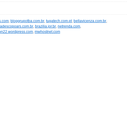
rs.com
,
bloggrupotba.com.br
,
tugatech.com.pt
,
bellavicenza.com.br
,
adescopoars.com.br
,
brazilia.jor.br
,
netrenda.com
,
ion22.wordpress.com
,
mwhostnet.com