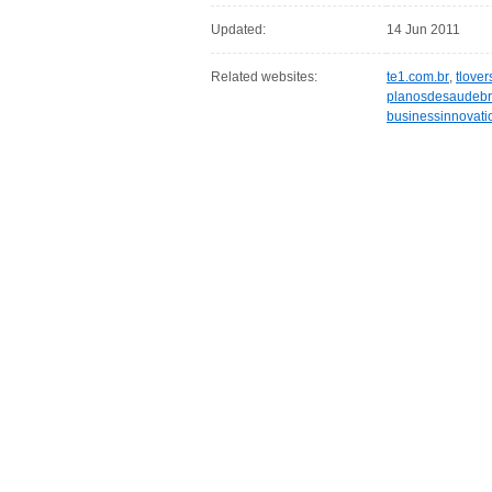
Updated:
14 Jun 2011
Related websites:
te1.com.br
,
tlove
planosdesaudebr
businessinnovat