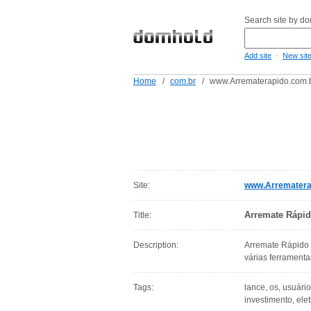
Search site by d
-
Add site
New sit
Home
/
com.br
/
www.Arrematerapido.com.
Site:
www.Arrematera
Arremate Rápid
Title:
Description:
Arremate Rápido -
várias ferramenta
Tags:
lance, os, usuári
investimento, elet